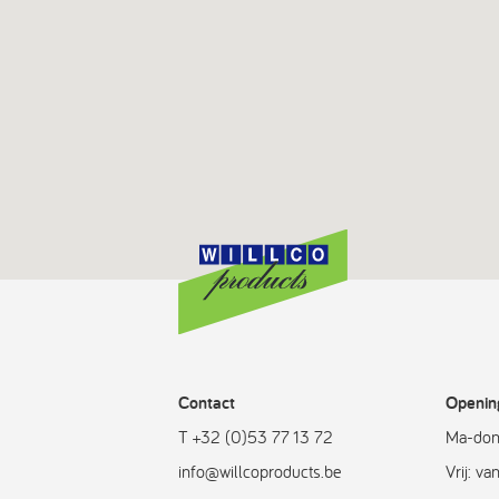
Contact
Openin
T +32 (0)53 77 13 72
Ma-don
info@willcoproducts.be
Vrij: v