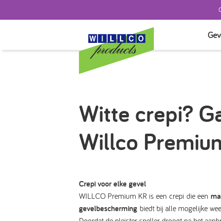
Gev
TEST
SYST
SYST
Witte crepi? G
GEVE
AFW
Willco Premiu
ISOL
TOE
Crepi voor elke gevel
WILLCO Premium KR is een crepi die een
ma
gevelbescherming
biedt bij alle mogelijke w
Doordat de pleister sneller droogt na het aanbre