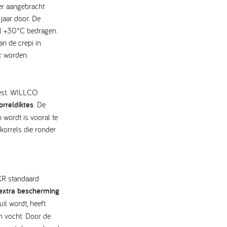
er aangebracht
jaar door. De
l +30°C bedragen.
n de crepi in
t
worden.
kiest. WILLCO
orreldiktes
. De
 wordt is vooral te
korrels die ronder
KR standaard
extra bescherming
uil wordt, heeft
n vocht. Door de