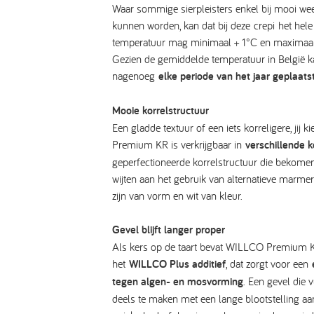
Waar sommige sierpleisters enkel bij mooi we
kunnen worden, kan dat bij deze
crepi
het hele 
temperatuur mag minimaal + 1°C en maximaa
Gezien de gemiddelde temperatuur in België ka
nagenoeg
elke periode van het jaar geplaats
Mooie korrelstructuur
Een gladde textuur of een iets korreligere, jij 
Premium KR is verkrijgbaar in
verschillende k
geperfectioneerde korrelstructuur die bekomen
wijten aan het gebruik van alternatieve marmer
zijn van vorm en wit van kleur.
Gevel blijft langer proper
Als kers op de taart bevat WILLCO Premium 
het
WILLCO Plus additief
, dat zorgt voor een
tegen algen- en mosvorming
. Een gevel die v
deels te maken met een lange blootstelling aa