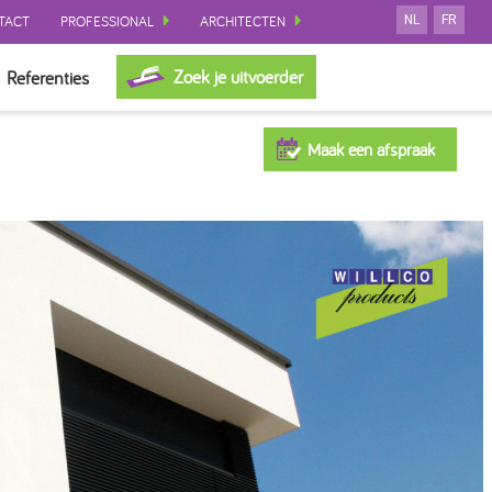
TACT
PROFESSIONAL
ARCHITECTEN
NL
FR
Zoek je uitvoerder
Referenties
Maak een afspraak