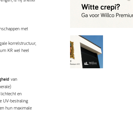
genschappen met
le korrelstructuur,
m KR wel heel
gheid
van
nerale)
lichtecht en
ve UV-bestraling
uden hun maximale