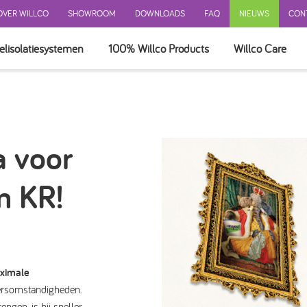
OVER WILLCO
SHOWROOM
DOWNLOADS
FAQ
NIEUWS
CON
elisolatiesystemen
100% Willco Products
Willco Care
 GEVELSYSTEEM
EEM MET ISOLATIE
EEM ZONDER ISOLATIE
a voor
NTILEERD SYSTEEM
ERKINGEN
m KR!
ATIE
BEHOREN
ximale
eersomstandigheden.
ngen, is hij sneller