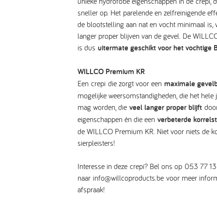
unieke hydrofobe eigenschappen in de
crepi
, 
sneller op. Het parelende en zelfreinigende eff
de blootstelling aan nat en vocht minimaal is, w
langer proper blijven van de gevel. De WILL
is dus
uitermate geschikt voor het vochtige 
WILLCO Premium KR
Een crepi die zorgt voor een
maximale gevel
mogelijke weersomstandigheden, die het hele 
mag worden, die
veel langer proper blijft
door
eigenschappen én die een
verbeterde korrels
de WILLCO Premium KR. Niet voor niets de ko
sierpleisters!
Interesse in deze
crepi
? Bel ons op 053 77 13
naar
info@willcoproducts.be
voor meer inform
afspraak!