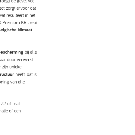
droogt de gevel veel
ect zorgt ervoor dat
at resulteert in het
CO Premium KR crepi
Belgische klimaat
.
bescherming
bij alle
jaar door verwerkt
 zijn unieke
tructuur
heeft; dat is
ning van alle
 72 of mail
atie of een