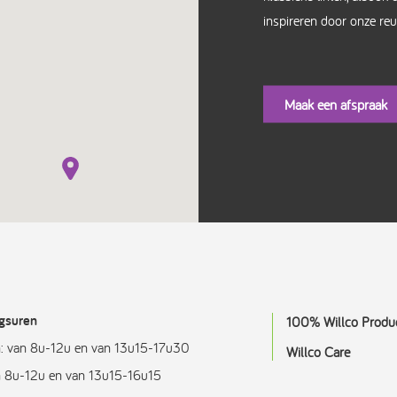
inspireren door onze re
Maak een afspraak
gsuren
100% Willco Produ
: van 8u-12u en van 13u15-17u30
Willco Care
an 8u-12u en van 13u15-16u15