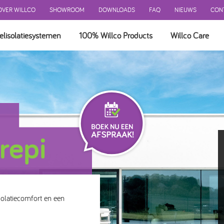
OVER WILLCO
SHOWROOM
DOWNLOADS
FAQ
NIEUWS
CON
elisolatiesystemen
100% Willco Products
Willco Care
 GEVELSYSTEEM
EEM MET ISOLATIE
EEM ZONDER ISOLATIE
NTILEERD SYSTEEM
ERKINGEN
repi
ATIE
BEHOREN
solatiecomfort en een