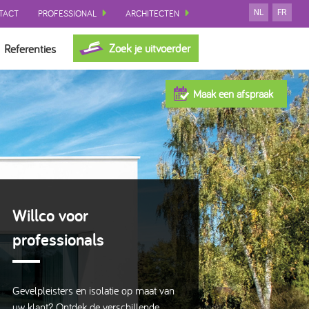
TACT
PROFESSIONAL
ARCHITECTEN
NL
FR
Zoek je uitvoerder
Referenties
Maak een afspraak
Willco voor
professionals
Gevelpleisters en isolatie op maat van
uw klant? Ontdek de verschillende