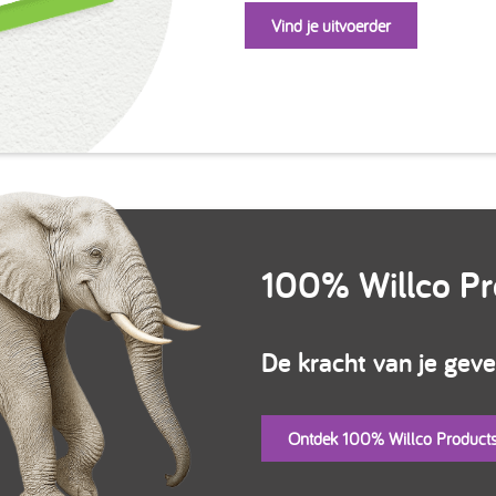
Vind je uitvoerder
100% Willco Pr
De kracht van je gevel
Ontdek 100% Willco Product