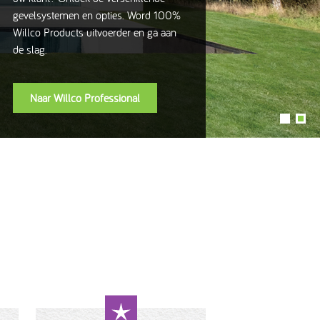
gevelsystemen en opties. Word 100%
Willco Products uitvoerder en ga aan
de slag.
Naar Willco Professional