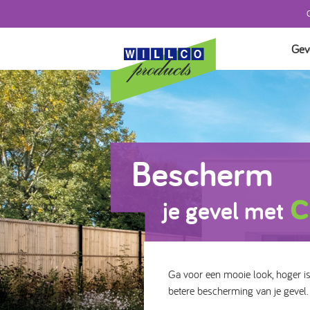
Gev
TEST
SYST
SYST
GEVE
Bescherm
AFW
c
ISOL
je gevel met
TOE
Ga voor een mooie look, hoger i
betere bescherming van je gevel.