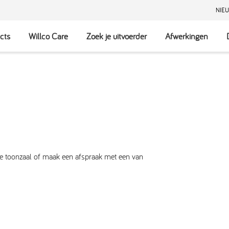
NIE
cts
Willco Care
Zoek je uitvoerder
Afwerkingen
nze toonzaal of maak een afspraak met een van