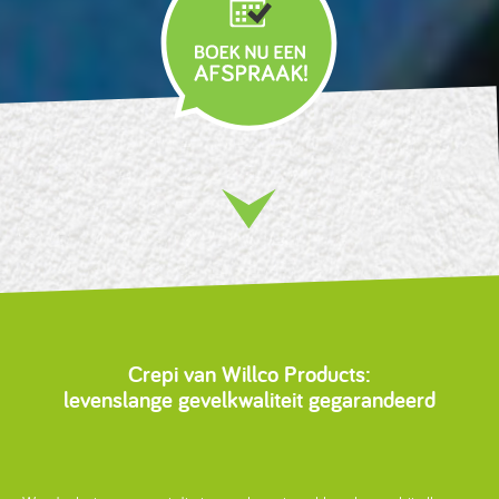
Crepi van Willco Products:
levenslange gevelkwaliteit gegarandeerd