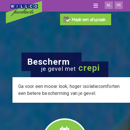
NL
FR
OVER WILLCO
Maak een afspraak
SHOWROOM
Gevelisolatiesystemen
DOWNLOADS
100% Willco Products
TEST GEVELSYSTEEM
FAQ
Willco Care
SYSTEEM MET ISOLATIE
NIEUWS
Referenties
SYSTEEM ZONDER ISOLATIE
Bescherm
CONTACT
GEVENTILEERD SYSTEEM
crepi
Zoek je uitvoerder
je gevel met
PROFESSIONAL
AFWERKINGEN
ARCHITECTEN
ISOLATIE
Ga voor een mooie look, hoger isolatiecomfort
en
TOEBEHOREN
een betere bescherming van je gevel.