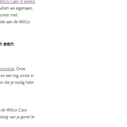
illco Care, 9 levens
willen we eigenaars
eunen met
 die aan de Willco
n een
enmodule
. Onze
n een big smile in
n die je nodig hebt
n de Willco Care
lang van je gevel te