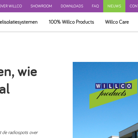
OVER WILLCO
SHOWROOM
DOWNLOADS
FAQ
NIEUWS
CON
elisolatiesystemen
100% Willco Products
Willco Care
 GEVELSYSTEEM
EEM MET ISOLATIE
EEM ZONDER ISOLATIE
en, wie
Vorige
Next
NTILEERD SYSTEEM
>>
ERKINGEN
al
ATIE
BEHOREN
st de radiospots over