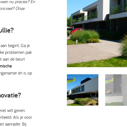
uwen nu precies? En
concreet? Onze
llie?
 aan begint. Ga je
elke problemen pak
l aan de beurt
mische
ngenamer én is op
novatie?
vel wilt geven:
orbeeld. Als je voor
een aanrader.
Bij