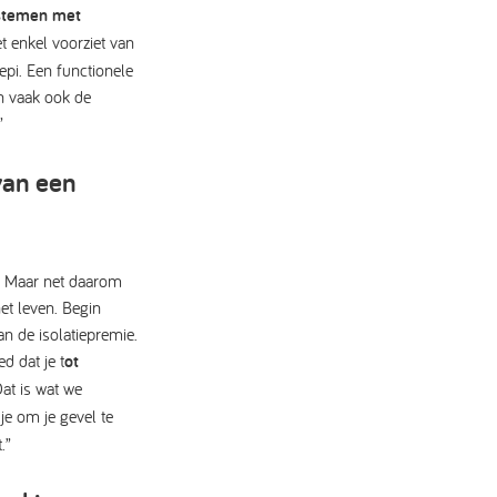
ystemen met
et enkel voorziet van
epi. Een functionele
en vaak ook de
”
van een
r. Maar net daarom
et leven. Begin
n de isolatiepremie.
d dat je
t
ot
Dat is wat we
jdje om je gevel te
t.”