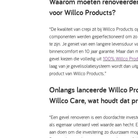
Waarom moeten renoveerder
voor Willco Products?
“De kwaliteit van crepi zit bij Willco Products 
componenten werden geperfectioneerd om zo
te zijn. Je geniet van een langere levensduur v
binnencomfort en 10 jaar garantie. Maar dan m
gevel kiezen die volledig uit
100% Willco Prod
laag van je gevelisolatiesysteem wordt dan ui
product van Willco Products.”
Onlangs lanceerde Willco Pr
Willco Care, wat houdt dat pr
“
Een gevel renoveren is een doordachte investe
als eigenaar uiteraard veel waarde aan hecht. En
aan doen om die investering zo duurzaam mog