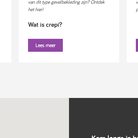
van dit type gevelbekleding zijn? Ontdek
v
het hier!
p
Wat is crepi?
Lees meer
Kom langs in he