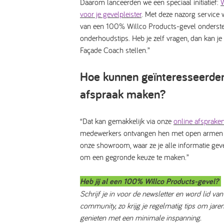
Daarom lanceerden we een speciaal initiatief:
W
voor je gevelpleister
. Met deze nazorg service 
van een 100% Willco Products-gevel onderst
onderhoudstips. Heb je zelf vragen, dan kan je
Façade Coach stellen.”
Hoe kunnen geïnteresseerde
afspraak maken?
“Dat kan gemakkelijk via onze
online afsprak
medewerkers ontvangen hen met open armen e
onze showroom, waar ze je alle informatie geve
om een gegronde keuze te maken.”
Heb jij al een 100% Willco Products-gevel?
Schrijf je in voor de newsletter en word lid va
community, zo krijg je regelmatig tips om jaren
genieten met een minimale inspanning.