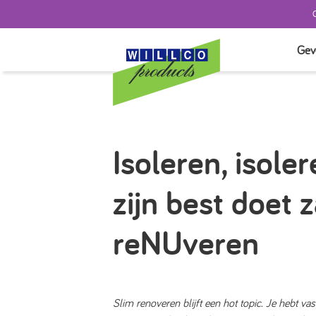
Gev
TEST
SYST
SYST
Isoleren, isoler
GEVE
AFW
zijn best doet z
ISOL
TOE
reNUveren
Slim renoveren blijft een hot topic. Je hebt va