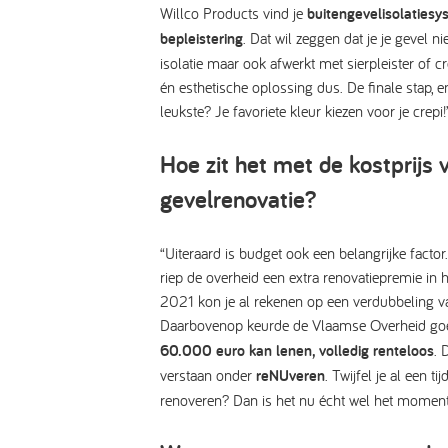
Willco Products vind je
buitengevelisolaties
bepleistering
. Dat wil zeggen dat je je gevel ni
isolatie maar ook afwerkt met sierpleister of cr
én esthetische oplossing dus. De finale stap, 
leukste? Je favoriete kleur kiezen voor je crepi!
Hoe zit het met de kostprijs 
gevelrenovatie?
“Uiteraard is budget ook een belangrijke facto
riep de overheid een extra renovatiepremie in h
2021 kon je al rekenen op een verdubbeling va
Daarbovenop keurde de Vlaamse Overheid goe
60.000 euro kan lenen, volledig renteloos
. 
verstaan onder
reNUveren
. Twijfel je al een ti
renoveren? Dan is het nu écht wel het momen