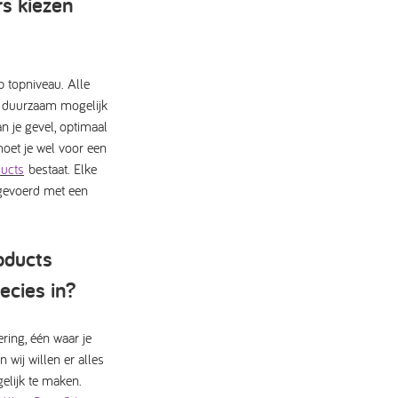
s kiezen
op topniveau. Alle
 duurzaam mogelijk
an je gevel,
optimaal
oet je wel voor een
ucts
bestaat. Elke
tgevoerd met een
oducts
ecies in?
ring, één waar je
 wij willen er alles
elijk te maken.