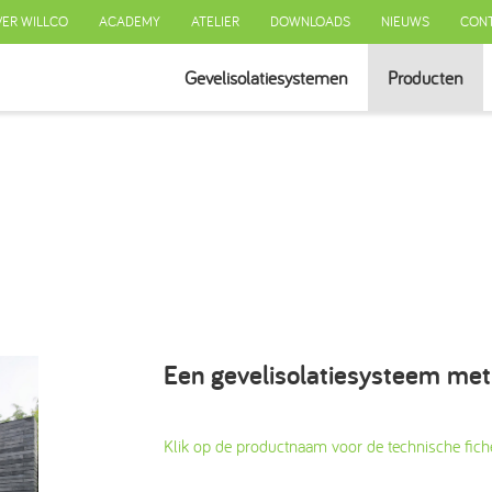
ER WILLCO
ACADEMY
ATELIER
DOWNLOADS
NIEUWS
CON
Gevelisolatiesystemen
Producten
SYSTEEM MET ISOLATIE
SYSTEEM ZONDER ISOLATIE
GEVENTILEERD SYSTEEM
AFWERKINGEN
ISOLATIE
TOEBEHOREN
Een gevelisolatiesysteem met
Klik op de productnaam voor de technische fich