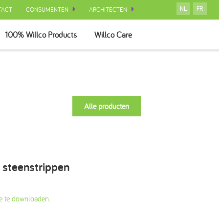
TACT
CONSUMENTEN
ARCHITECTEN
NL
FR
100% Willco Products
Willco Care
Alle producten
 steenstrippen
e te downloaden.