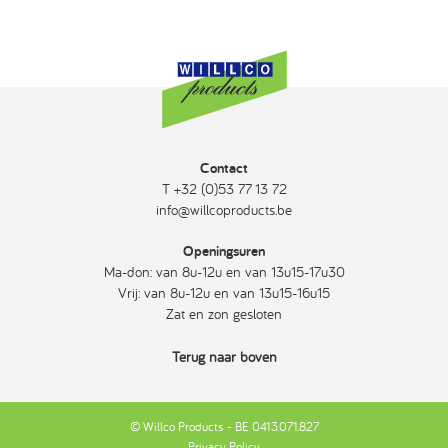
Contact
T +32 (0)53 77 13 72
info@willcoproducts.be
Openingsuren
Ma-don: van 8u-12u en van 13u15-17u30
Vrij: van 8u-12u en van 13u15-16u15
Zat en zon gesloten
Terug naar boven
© Willco Products - BE 0413.071.827
Privacy Policy