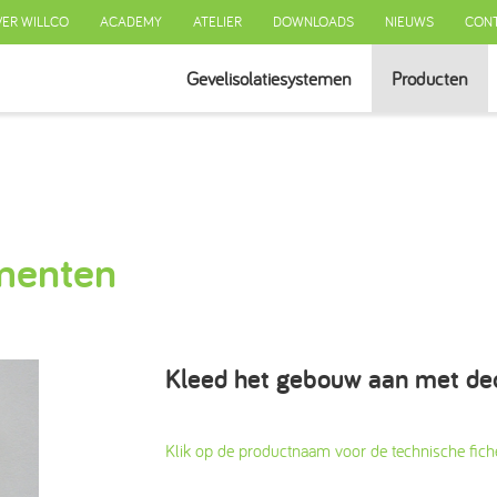
ER WILLCO
ACADEMY
ATELIER
DOWNLOADS
NIEUWS
CON
Gevelisolatiesystemen
Producten
SYSTEEM MET ISOLATIE
SYSTEEM ZONDER ISOLATIE
GEVENTILEERD SYSTEEM
AFWERKINGEN
menten
ISOLATIE
TOEBEHOREN
Kleed het gebouw aan met de
Klik op de productnaam voor de technische fich