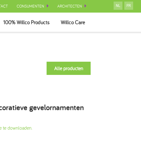
TACT
CONSUMENTEN
ARCHITECTEN
NL
FR
100% Willco Products
Willco Care
Alle producten
coratieve gevelornamenten
e te downloaden.