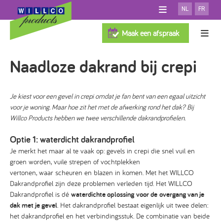
NL
FR
OVER WILLCO
Maak een afspraak
SHOWROOM
Gevelisolatiesystemen
Naadloze dakrand bij crepi
DOWNLOADS
100% Willco Products
TEST GEVELSYSTEEM
FAQ
Willco Care
SYSTEEM MET ISOLATIE
NIEUWS
Referenties
SYSTEEM ZONDER ISOLATIE
Je kiest voor een gevel in crepi omdat je fan bent van een egaal uitzicht
voor je woning. Maar hoe zit het met de afwerking rond het dak? Bij
CONTACT
GEVENTILEERD SYSTEEM
Zoek je uitvoerder
Willco Products hebben we twee verschillende dakrandprofielen.
PROFESSIONAL
AFWERKINGEN
Optie 1: waterdicht dakrandprofiel
ARCHITECTEN
ISOLATIE
Je merkt het maar al te vaak op: gevels in crepi die snel vuil en
TOEBEHOREN
groen worden, vuile strepen of vochtplekken
vertonen, waar scheuren en blazen in komen. Met het WILLCO
Dakrandprofiel zijn deze problemen verleden tijd. Het WILLCO
Dakrandprofiel is dé
waterdichte oplossing voor de overgang van je
dak met je gevel
. Het dakrandprofiel bestaat eigenlijk uit twee delen:
het dakrandprofiel en het verbindingsstuk. De combinatie van beide