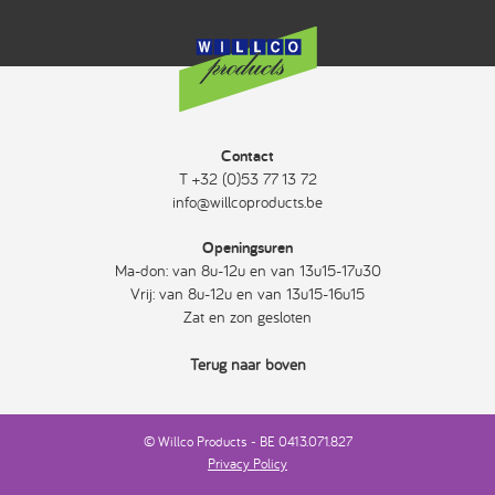
Contact
T +32 (0)53 77 13 72
info@willcoproducts.be
Openingsuren
Ma-don: van 8u-12u en van 13u15-17u30
Vrij: van 8u-12u en van 13u15-16u15
Zat en zon gesloten
Terug naar boven
© Willco Products - BE 0413.071.827
Privacy Policy