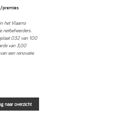
e/premies
in het Vlaams
e netbeheerders.
eplaat 032 van 100
arde van 3,00
van een renovatie
g naar overzicht