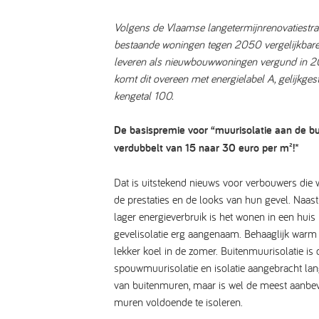
Volgens de Vlaamse langetermijnrenovatiestr
bestaande woningen tegen 2050 vergelijkbare 
leveren als nieuwbouwwoningen vergund in 201
komt dit overeen met energielabel A, gelijkge
kengetal 100.
De basispremie voor “muurisolatie aan de bu
verdubbelt van 15 naar 30 euro per m²!*
Dat is uitstekend nieuws voor verbouwers die w
de prestaties en de looks van hun gevel. Naast
lager energieverbruik is het wonen in een hui
gevelisolatie erg aangenaam. Behaaglijk warm 
lekker koel in de zomer. Buitenmuurisolatie is
spouwmuurisolatie en isolatie aangebracht lan
van buitenmuren, maar is wel de meest aanb
muren voldoende te isoleren.