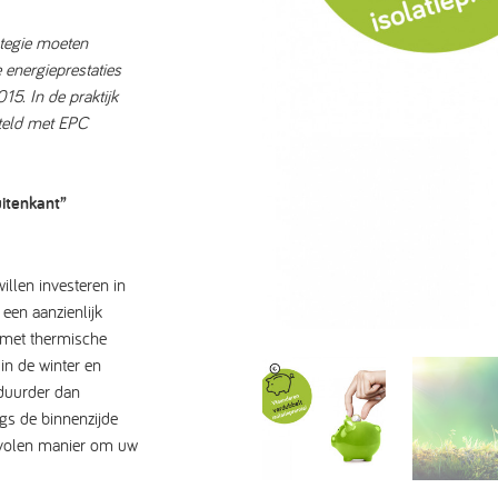
ategie moeten
energieprestaties
5. In de praktijk
steld met EPC
itenkant”
illen investeren in
 een aanzienlijk
s met thermische
in de winter en
 duurder dan
gs de binnenzijde
evolen manier om uw