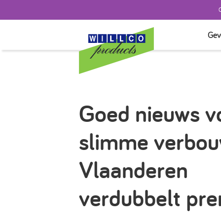
Gev
TEST
SYST
SYST
Goed nieuws v
GEVE
AFW
slimme verbou
ISOL
TOE
Vlaanderen
verdubbelt pre