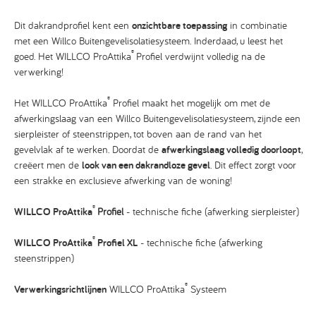
Dit dakrandprofiel kent een
onzichtbare toepassing
in combinatie
met een Willco Buitengevelisolatiesysteem. Inderdaad, u leest het
®
goed. Het WILLCO ProAttika
Profiel verdwijnt volledig na de
verwerking!
®
Het WILLCO ProAttika
Profiel maakt het mogelijk om met de
afwerkingslaag van een Willco Buitengevelisolatiesysteem, zijnde een
sierpleister of steenstrippen, tot boven aan de rand van het
gevelvlak af te werken. Doordat de
afwerkingslaag volledig doorloopt
,
creëert men de
look van een dakrandloze gevel
. Dit effect zorgt voor
een strakke en exclusieve afwerking van de woning!
®
WILLCO ProAttika
Profiel
- technische fiche (afwerking sierpleister)
®
WILLCO ProAttika
Profiel XL
- technische fiche (afwerking
steenstrippen)
®
Verwerkingsrichtlijnen
WILLCO ProAttika
Systeem