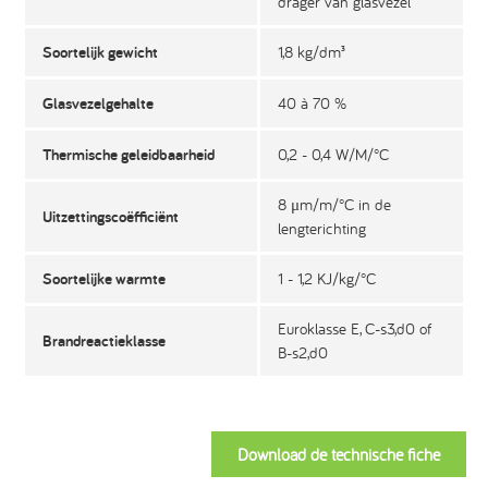
drager van glasvezel
Soortelijk gewicht
1,8 kg/dm³
Glasvezelgehalte
40 à 70 %
Thermische geleidbaarheid
0,2 - 0,4 W/M/°C
8 μm/m/°C in de
Uitzettingscoëfficiënt
lengterichting
Soortelijke warmte
1 - 1,2 KJ/kg/°C
Euroklasse E, C-s3,d0 of
Brandreactieklasse
B-s2,d0
Download de technische fiche