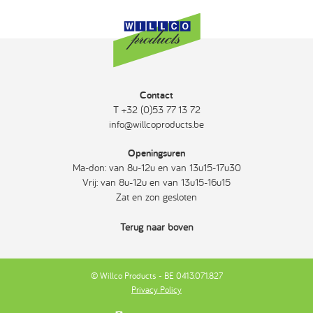
Contact
T +32 (0)53 77 13 72
info@willcoproducts.be
Openingsuren
Ma-don: van 8u-12u en van 13u15-17u30
Vrij: van 8u-12u en van 13u15-16u15
Zat en zon gesloten
Terug naar boven
© Willco Products - BE 0413.071.827
Privacy Policy