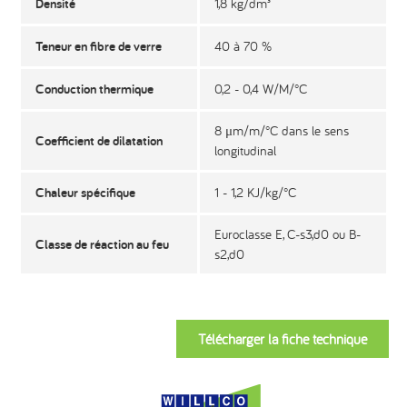
Densité
1,8 kg/dm³
Teneur en fibre de verre
40 à 70 %
Conduction thermique
0,2 - 0,4 W/M/°C
8 μm/m/°C dans le sens
Coefficient de dilatation
longitudinal
Chaleur spécifique
1 - 1,2 KJ/kg/°C
Euroclasse E, C-s3,d0 ou B-
Classe de réaction au feu
s2,d0
Télécharger la fiche technique