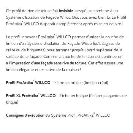
Ce profil de rive de toit se fait
invisible
lorsqu’il se combine à un
Système d’Isolation de Façade Willco. Oui, vous avez bien lu. Le Profil
®
ProAttika
WILLCO disparaît complètement après mise en oeuvre !
®
Le profil innovant ProAttika
WILLCO permet d’utiliser la couche de
finition d’un Système d’Isolation de Façade Willco (qu’il s’agisse de
crépi ou de briquettes) pour terminer jusqu’au bord supérieur de la
surface de la façade. Comme la couche de finition est continue, on
a
l’impression d’une façade sans rive de toiture
. Cet effet assure une
finition élégante et exclusive de la maison !
®
Profil ProAttika
WILLCO
- Fiche technique (finition crépi)
®
Profil XL ProAttika
WILLCO
- Fiche technique (finition plaquettes de
brique)
®
Consignes d'exécution
du Système Profil ProAttika
WILLCO