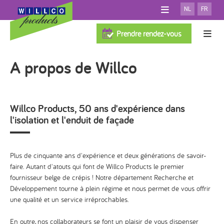
NL
FR
A PROPOS DE WILLCO
Prendre rendez-vous
SALLE D'EXPOSITION
Systèmes d'isolation de façade
TÉLÉCHARGEMENTS
A propos de Willco
FAQ
TEST PERSONNALISATION
100% Willco Products
NOUVELLES
SYSTÈME AVEC ISOLATION
Willco Products, 50 ans d'expérience dans
CONTACT
SYSTÈME SANS ISOLATION
Willco Care
l'isolation et l'enduit de façade
PROFESSIONNELS
SYSTÈME VENTILÉ
ARCHITECTES
FINITION
Références
Plus de cinquante ans d'expérience et deux générations de savoir-
ISOLATION
faire. Autant d'atouts qui font de Willco Products le premier
Cherchez applicateur
ACCESSOIRES
fournisseur belge de crépis ! Notre département Recherche et
Développement tourne à plein régime et nous permet de vous offrir
une qualité et un service irréprochables.
En outre, nos collaborateurs se font un plaisir de vous dispenser