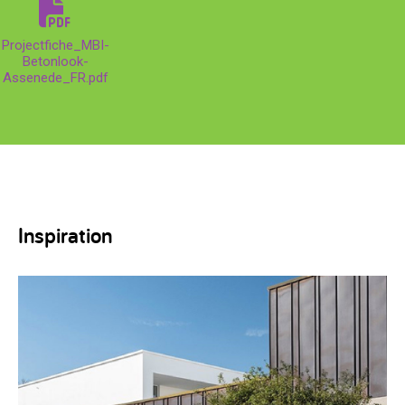
Projectfiche_MBI-
Betonlook-
Assenede_FR.pdf
Inspiration