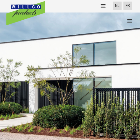
NL
FR
NOUVELLES
PROFESSIONNELS
100% Willco Products
PARTICULIERS
Willco Care
Cherchez applicateur
Finitions
Téléchargements
Références