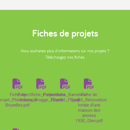
Fiches de projets
Vous souhaitez plus d'informations sur nos projets ?
Téléchargez nos fiches.
Fiche de
Projectfiche_Fishermans
Projectfiche_Kameleon
Fiche de
projet_Philanthropie
house_Brugge_FR.pdf
Zoersel_FR.pdf
projet_Rénovation
Bruxelles.pdf
totale d'une
maison des
années
1950_Olen.pdf