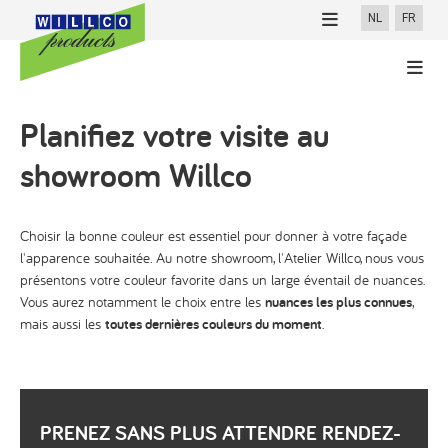
NL
FR
NOUVELLES
PROFESSIONNELS
100% Willco Products
PARTICULIERS
Planifiez votre visite au
showroom Willco
Willco Care
Cherchez applicateur
Choisir la bonne couleur est essentiel pour donner à votre façade
l'apparence souhaitée. Au notre showroom, l'Atelier Willco, nous vous
présentons votre couleur favorite dans un large éventail de nuances.
Finitions
Vous aurez notamment le choix entre les
nuances les plus connues
,
mais aussi les
toutes dernières couleurs du moment
.
Téléchargements
Références
PRENEZ SANS PLUS ATTENDRE RENDEZ-