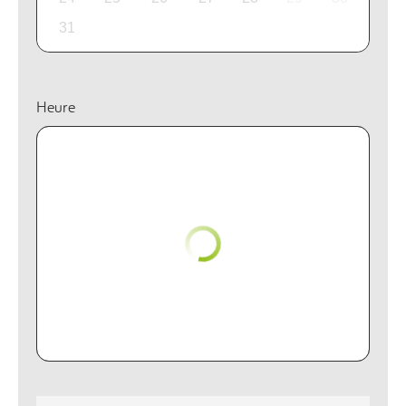
31
Heure
Showroom de choix
Voulez-vous vraiment visiter le showroom de
[]
? Vous pouvez
toujours changer votre choix.
OK