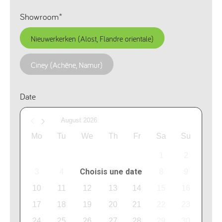
Showroom*
Nieuwerkerken (Alost, Flandre orientale)
Ciney (Achêne, Namur)
Date
August
2026
Mo
Tu
We
Th
Fr
Sa
Su
1
2
3
4
5
6
7
8
9
10
11
12
13
14
15
16
17
18
19
20
21
22
23
24
25
26
27
28
29
30