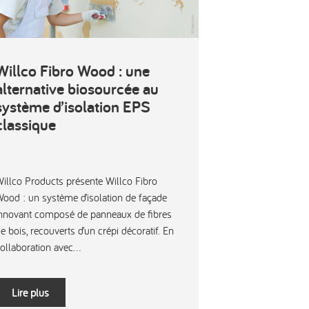
Willco Fibro Wood : une
alternative biosourcée au
système d’isolation EPS
classique
illco Products présente Willco Fibro
ood : un système d’isolation de façade
nnovant composé de panneaux de fibres
e bois, recouverts d’un crépi décoratif. En
ollaboration avec...
Lire plus