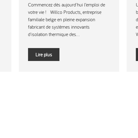
Commencez dès aujourd'hui l’emploi de
U
votre vie ! Willco Products, entreprise
b
familiale belge en pleine expansion
d
fabricant de systèmes innovants
e
d'isolation thermique des...
W
Lire plus