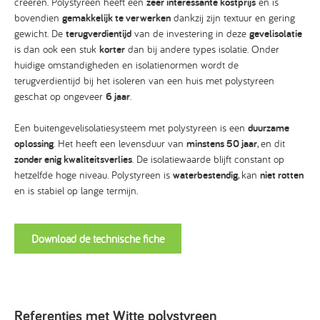
creëren. Polystyreen heeft een
zeer interessante kostprijs
en is
bovendien
gemakkelijk te verwerken
dankzij zijn textuur en gering
gewicht. De
terugverdientijd
van de investering in deze
gevelisolatie
is dan ook een stuk
korter
dan bij andere types isolatie. Onder
huidige omstandigheden en isolatienormen wordt de
terugverdientijd bij het isoleren van een huis met polystyreen
geschat op ongeveer
6 jaar
.
Een buitengevelisolatiesysteem met polystyreen is een
duurzame
oplossing
. Het heeft een levensduur van
minstens 50 jaar
, en dit
zonder enig kwaliteitsverlies
. De isolatiewaarde blijft constant op
hetzelfde hoge niveau. Polystyreen is
waterbestendig
, kan
niet rotten
en is stabiel op lange termijn.
Download de technische fiche
Referenties met Witte polystyreen