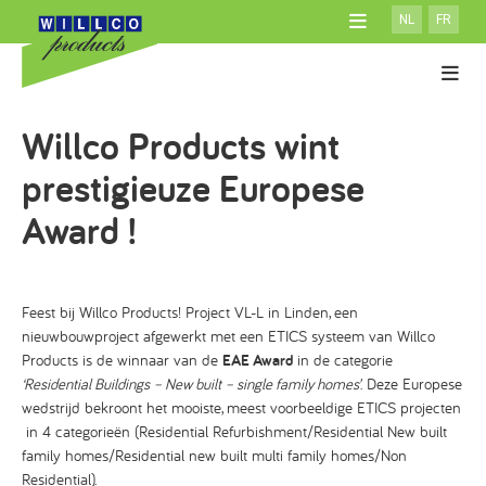
NL
FR
OVER WILLCO
ACADEMY
Gevelisolatiesystemen
Willco Products wint
ATELIER
Producten
SYSTEEM MET ISOLATIE
DOWNLOADS
100% Willco Products
prestigieuze Europese
SYSTEEM ZONDER ISOLATIE
NIEUWS
Willco Care
GEVENTILEERD SYSTEEM
Award !
CONTACT
AFWERKINGEN
CONSUMENTEN
ISOLATIE
ARCHITECTEN
Feest bij Willco Products! Project VL-L in Linden, een
TOEBEHOREN
nieuwbouwproject afgewerkt met een ETICS systeem van Willco
Products is de winnaar van de
EAE Award
in de categorie
‘Residential Buildings – New built – single family homes’
. Deze Europese
wedstrijd bekroont het mooiste, meest voorbeeldige ETICS projecten
in 4 categorieën (Residential Refurbishment/Residential New built
family homes/Residential new built multi family homes/Non
Residential).