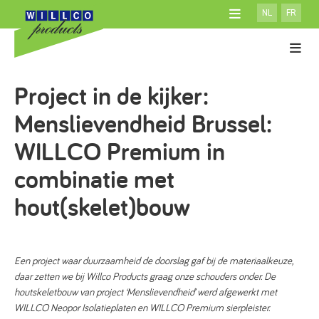
NL
FR
OVER WILLCO
ACADEMY
Gevelisolatiesystemen
Project in de kijker:
ATELIER
Producten
SYSTEEM MET ISOLATIE
DOWNLOADS
100% Willco Products
Menslievendheid Brussel:
SYSTEEM ZONDER ISOLATIE
NIEUWS
Willco Care
GEVENTILEERD SYSTEEM
WILLCO Premium in
CONTACT
AFWERKINGEN
combinatie met
CONSUMENTEN
ISOLATIE
hout(skelet)bouw
ARCHITECTEN
TOEBEHOREN
Een project waar duurzaamheid de doorslag gaf bij de materiaalkeuze,
daar zetten we bij Willco Products graag onze schouders onder. De
houtskeletbouw van project ‘Menslievendheid’ werd afgewerkt met
WILLCO Neopor Isolatieplaten en WILLCO Premium sierpleister.