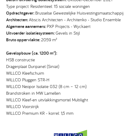
Type project: Residentieel: 15 sociale woningen
Opdrachtgever:
Brusselse Gewestelijke Huisvestingsmaatschappij
Architecten:
Abscis Architecten - Architenko - Studio Ensemble
Algemene aannemers:
PXP Projects - Wyckaert
Uitvoerder isolatiesysteem:
Gevels in Stijl
Bruto oppervlakte:
2059 m²
Gevelopbouw (ca. 1200 m²):
HSB constructie
Dragerplaat Duripanel (Siniat)
WILLCO Kleefschuim
WILLCO Pluggen STR-H
WILLCO Neopor Isolatie 032 (8 cm – 12 cm)
Brandstroken in MW Lamellen
WILLCO Kleef-en uitvlakkingsmortel Multilight
WILLCO Voorstrijk
WILLCO Premium KR - korrel: 1,5 mm