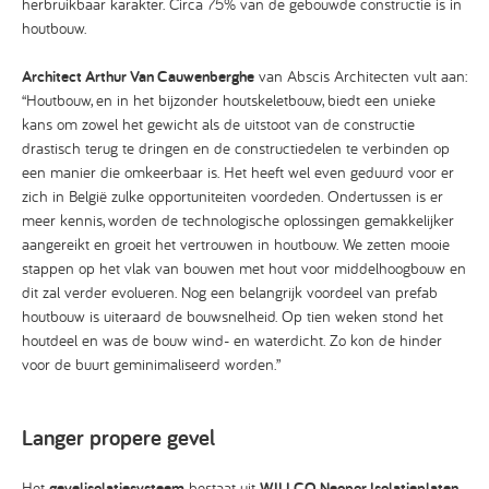
herbruikbaar karakter. Circa 75% van de gebouwde constructie is in
houtbouw.
Architect Arthur Van Cauwenberghe
van Abscis Architecten vult aan:
“Houtbouw, en in het bijzonder houtskeletbouw, biedt een unieke
kans om zowel het gewicht als de uitstoot van de constructie
drastisch terug te dringen en de constructiedelen te verbinden op
een manier die omkeerbaar is. Het heeft wel even geduurd voor er
zich in België zulke opportuniteiten voordeden. Ondertussen is er
meer kennis, worden de technologische oplossingen gemakkelijker
aangereikt en groeit het vertrouwen in houtbouw. We zetten mooie
stappen op het vlak van bouwen met hout voor middelhoogbouw en
dit zal verder evolueren. Nog een belangrijk voordeel van prefab
houtbouw is uiteraard de bouwsnelheid. Op tien weken stond het
houtdeel en was de bouw wind- en waterdicht. Zo kon de hinder
voor de buurt geminimaliseerd worden.”
Langer propere gevel
Het
gevelisolatiesysteem
bestaat uit
WILLCO Neopor Isolatieplaten