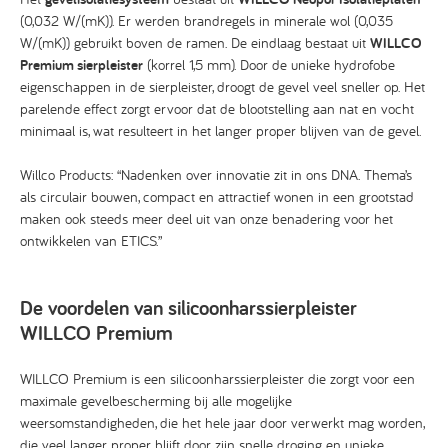
(0,032 W/(mK)). Er werden brandregels in minerale wol (0,035
W/(mK)) gebruikt boven de ramen. De eindlaag bestaat uit
WILLCO
Premium sierpleister
(korrel 1,5 mm). Door de unieke hydrofobe
eigenschappen in de sierpleister, droogt de gevel veel sneller op. Het
parelende effect zorgt ervoor dat de blootstelling aan nat en vocht
minimaal is, wat resulteert in het langer proper blijven van de gevel.
Willco Products: “Nadenken over innovatie zit in ons DNA. Thema’s
als circulair bouwen, compact en attractief wonen in een grootstad
maken ook steeds meer deel uit van onze benadering voor het
ontwikkelen van ETICS.”
De voordelen van silicoonharssierpleister
WILLCO Premium
WILLCO Premium is een silicoonharssierpleister die zorgt voor een
maximale gevelbescherming bij alle mogelijke
weersomstandigheden, die het hele jaar door verwerkt mag worden,
die veel langer proper blijft door zijn snelle droging en unieke