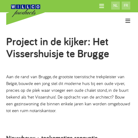
NL
FR
OVER WILLCO
ACADEMY
Gevelisolatiesystemen
Project in de kijker: Het
ATELIER
Producten
SYSTEEM MET ISOLATIE
DOWNLOADS
100% Willco Products
Vissershuisje te Brugge
SYSTEEM ZONDER ISOLATIE
NIEUWS
Willco Care
GEVENTILEERD SYSTEEM
CONTACT
AFWERKINGEN
Aan de rand van Brugge, de grootste toeristische trekpleister van
CONSUMENTEN
ISOLATIE
België, bouwde een jong stel dit moderne huis bij een oude vijver,
ARCHITECTEN
TOEBEHOREN
precies op de plek waar vroeger een oude chalet stond, in de buurt
bekend als ‘het Vissershuis’. De opdracht van de architect? Bouw
een gezinswoning die binnen enkele jaren kan worden omgebouwd
tot een ruim notariskantoor.
Nieuwbouw + toekomstige renovatie