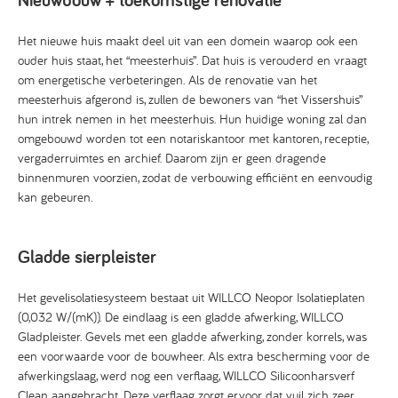
Het nieuwe huis maakt deel uit van een domein waarop ook een
ouder huis staat, het “meesterhuis”. Dat huis is verouderd en vraagt
om energetische verbeteringen. Als de renovatie van het
meesterhuis afgerond is, zullen de bewoners van “het Vissershuis”
hun intrek nemen in het meesterhuis. Hun huidige woning zal dan
omgebouwd worden tot een notariskantoor met kantoren, receptie,
vergaderruimtes en archief. Daarom zijn er geen dragende
binnenmuren voorzien, zodat de verbouwing efficiënt en eenvoudig
kan gebeuren.
Gladde sierpleister
Het gevelisolatiesysteem bestaat uit WILLCO Neopor Isolatieplaten
(0,032 W/(mK)). De eindlaag is een gladde afwerking, WILLCO
Gladpleister. Gevels met een gladde afwerking, zonder korrels, was
een voorwaarde voor de bouwheer. Als extra bescherming voor de
afwerkingslaag, werd nog een verflaag, WILLCO Silicoonharsverf
Clean aangebracht. Deze verflaag zorgt ervoor dat vuil zich zeer