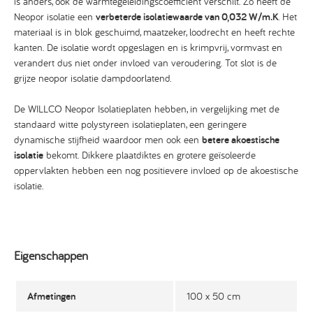
is anders, ook de warmtegeleidingscoëfficiënt verschilt. Zo heeft de
Neopor isolatie een
verbeterde isolatiewaarde van 0,032
W/m.K
. Het
materiaal is in blok geschuimd, maatzeker, loodrecht en heeft rechte
kanten. De isolatie wordt opgeslagen en is krimpvrij, vormvast en
verandert dus niet onder invloed van veroudering. Tot slot is de
grijze neopor isolatie dampdoorlatend.
De WILLCO Neopor Isolatieplaten hebben, in vergelijking met de
standaard witte polystyreen isolatieplaten, een geringere
dynamische stijfheid waardoor men ook een
betere akoestische
isolatie
bekomt. Dikkere plaatdiktes en grotere geïsoleerde
oppervlakten hebben een nog positievere invloed op de akoestische
isolatie.
Eigenschappen
Afmetingen
100 x 50 cm