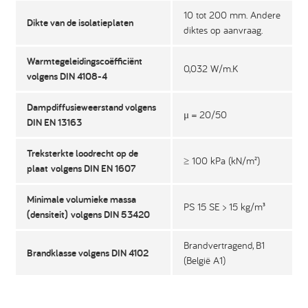
10 tot 200 mm. Andere
Dikte van de isolatieplaten
diktes op aanvraag.
Warmtegeleidingscoëfficiënt
0,032 W/m.K
volgens DIN 4108-4
Dampdiffusieweerstand volgens
μ = 20/50
DIN EN 13163
Treksterkte loodrecht op de
≥ 100 kPa (kN/m²)
plaat volgens DIN EN 1607
Minimale volumieke massa
PS 15 SE > 15 kg/m³
(densiteit) volgens DIN 53420
Brandvertragend, B1
Brandklasse volgens DIN 4102
(België A1)