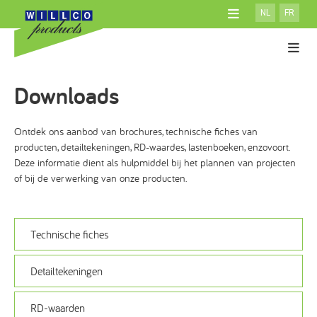
NL
FR
OVER WILLCO
ACADEMY
Gevelisolatiesystemen
ATELIER
Downloads
Producten
SYSTEEM MET ISOLATIE
DOWNLOADS
100% Willco Products
SYSTEEM ZONDER ISOLATIE
NIEUWS
Ontdek ons aanbod van brochures, technische fiches van
Willco Care
GEVENTILEERD SYSTEEM
producten, detailtekeningen, RD-waardes, lastenboeken, enzovoort.
CONTACT
AFWERKINGEN
Deze informatie dient als hulpmiddel bij het plannen van projecten
CONSUMENTEN
of bij de verwerking van onze producten.
ISOLATIE
ARCHITECTEN
TOEBEHOREN
Technische fiches
Detailtekeningen
RD-waarden