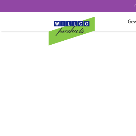
Gev
TEST
SYST
SYST
GEVE
AFW
ISOL
TOE