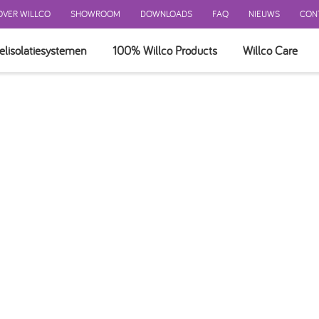
OVER WILLCO
SHOWROOM
DOWNLOADS
FAQ
NIEUWS
CON
elisolatiesystemen
100% Willco Products
Willco Care
 GEVELSYSTEEM
EEM MET ISOLATIE
EEM ZONDER ISOLATIE
NTILEERD SYSTEEM
ERKINGEN
ATIE
BEHOREN