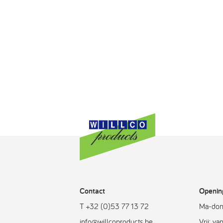
Contact
Openin
T +32 (0)53 77 13 72
Ma-don
info@willcoproducts.be
Vrij: v