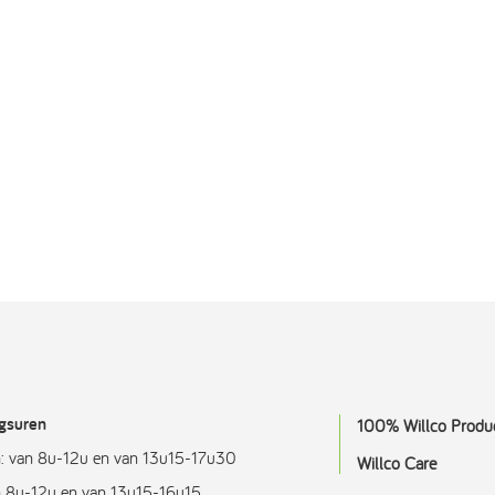
gsuren
100% Willco Produ
: van 8u-12u en van 13u15-17u30
Willco Care
an 8u-12u en van 13u15-16u15