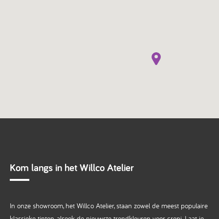
Kom langs in het Willco Atelier
In onze showroom, het Willco Atelier, staan zowel de meest populaire
klassieke tinten, alsook de nieuwste trendkleuren voor crepi. Laat je