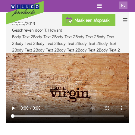
NL
Title 2
OVER WILLCO
Maak een afspraak
09/05/2019
SHOWROOM
Gevelisolatiesystemen
Geschreven door T. Howard
DOWNLOADS
Body Text 2Body Text 2Body Text 2Body Text 2Body Text
100% Willco Products
TEST GEVELSYSTEEM
2Body Text 2Body Text 2Body Text 2Body Text 2Body Text
FAQ
Willco Care
SYSTEEM MET ISOLATIE
2Body Text 2Body Text 2Body Text 2Body Text 2Body Text 2
NIEUWS
Referenties
SYSTEEM ZONDER ISOLATIE
CONTACT
GEVENTILEERD SYSTEEM
Zoek je uitvoerder
PROFESSIONAL
AFWERKINGEN
ARCHITECTEN
ISOLATIE
TOEBEHOREN