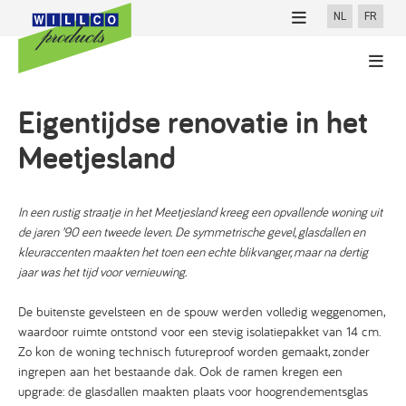
NL
FR
NIEUWS
PROFESSIONAL
100% Willco Products
Eigentijdse renovatie in het
CONSUMENTEN
Willco Care
Zoek je uitvoerder
Meetjesland
Afwerkingen
Downloads
In een rustig straatje in het Meetjesland kreeg een opvallende woning uit
Referenties
de jaren ’90 een tweede leven. De symmetrische gevel, glasdallen en
kleuraccenten maakten het toen een echte blikvanger, maar na dertig
Contact
jaar was het tijd voor vernieuwing.
De buitenste gevelsteen en de spouw werden volledig weggenomen,
waardoor ruimte ontstond voor een stevig isolatiepakket van 14 cm.
Zo kon de woning technisch futureproof worden gemaakt, zonder
ingrepen aan het bestaande dak. Ook de ramen kregen een
upgrade: de glasdallen maakten plaats voor hoogrendementsglas