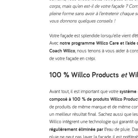
corps, mais qu’en est-il de votre façade ? Co
pleine forme sans avoir à l’entretenir chaque
vous donnons quelques conseils !
Votre façade est splendide lorsqu’elle vient d’êt
Avec
notre
programme Willco Care
et l’aide
Coach Willco
, nous tenons à vous aider à cons
de votre façade en crépi.
100 % Willco Products
et
Wil
Avant tout, il est important que votre
système 
composé à 100
% de produits Willco Produc
de produits de même marque et de même comp
un meilleur résultat final. Sachez aussi que les
Willco intègrent une technologie qui garantit 
régulièrement éliminée par l’
eau de pluie. Da
pluie ne peut pas laver la façade, il est préférab