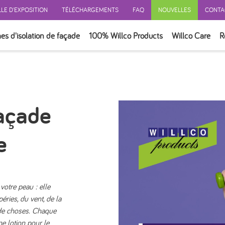
LE D'EXPOSITION
TÉLÉCHARGEMENTS
FAQ
NOUVELLES
CONTA
es d'isolation de façade
100% Willco Products
Willco Care
R
ERSONNALISATION
E AVEC ISOLATION
E SANS ISOLATION
açade
E VENTILÉ
ON
e
ION
SOIRES
otre peau : elle
éries, du vent, de la
 de choses. Chaque
e lotion pour le