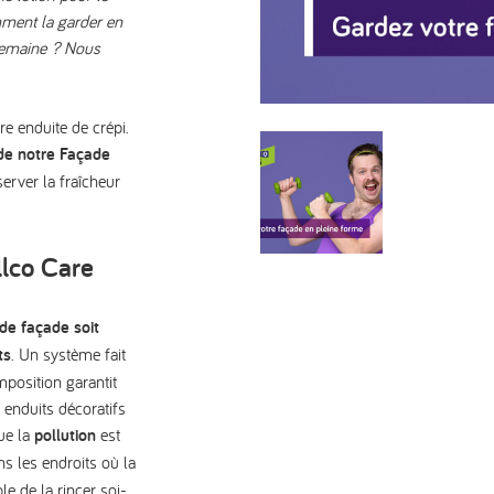
mment la garder en
 semaine ? Nous
re enduite de crépi.
 de notre Façade
erver la fraîcheur
lco Care
de façade soit
ts
. Un système fait
osition garantit
 enduits décoratifs
que la
pollution
est
ns les endroits où la
le de la rincer soi-