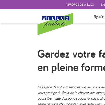
A PROPOS DE WILLCO
SAL
Systèm
TEST P
SYSTÈM
SYSTÈM
Gardez votre f
SYSTÈM
FINITI
en pleine form
ISOLAT
ACCES
La façade de votre maison est un peu comme v
vous protège du froid, de la chaleur, des intemp
poussière... Elle doit donc supporter pas mal
semaine, vous chouchoutez votre peau avec un