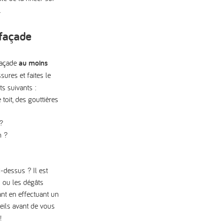
.
 façade
façade
au moins
ures et faites le
ts suivants :
toit, des gouttières
?
n ?
-dessus ? Il est
s ou les dégâts
ant en effectuant un
eils avant de vous
!