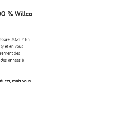
00 % Willco
tobre 2021 ? En
ty
et en vous
ièrement des
t des années à
ducts, mais vous