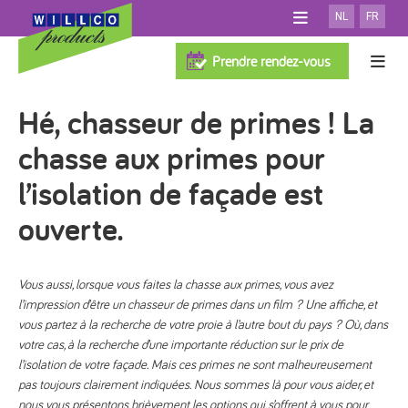
NL
FR
A PROPOS DE WILLCO
Prendre rendez-vous
SALLE D'EXPOSITION
Systèmes d'isolation de façade
Hé, chasseur de primes ! La
TÉLÉCHARGEMENTS
FAQ
TEST PERSONNALISATION
chasse aux primes pour
100% Willco Products
NOUVELLES
SYSTÈME AVEC ISOLATION
l’isolation de façade est
CONTACT
SYSTÈME SANS ISOLATION
Willco Care
ouverte.
PROFESSIONNELS
SYSTÈME VENTILÉ
ARCHITECTES
FINITION
Références
Vous aussi, lorsque vous faites la chasse aux primes, vous avez
ISOLATION
l’impression d’être un chasseur de primes dans un film ? Une affiche, et
Cherchez applicateur
ACCESSOIRES
vous partez à la recherche de votre proie à l’autre bout du pays ? Où, dans
votre cas, à la recherche d’une importante réduction sur le prix de
l’isolation de votre façade. Mais ces primes ne sont malheureusement
pas toujours clairement indiquées. Nous sommes là pour vous aider, et
nous vous présentons brièvement les options qui s’offrent à vous pour