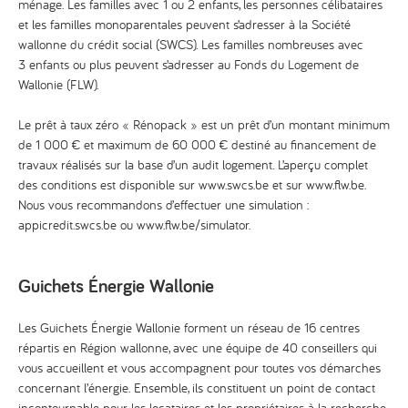
ménage. Les familles avec 1 ou 2 enfants, les personnes célibataires
et les familles monoparentales peuvent s’adresser à la
Société
wallonne du crédit social (SWCS)
. Les familles nombreuses avec
3 enfants ou plus peuvent s’adresser au
Fonds du Logement de
Wallonie (FLW)
.
Le prêt à taux zéro « Rénopack » est un prêt d’un montant minimum
de 1 000 € et maximum de 60 000 € destiné au financement de
travaux réalisés sur la base d’un audit logement. L’aperçu complet
des conditions est disponible sur www.swcs.be et sur
www.flw.be
.
Nous vous recommandons d’effectuer une simulation :
appicredit.swcs.be ou www.flw.be/simulator
.
Guichets Énergie Wallonie
Les Guichets Énergie Wallonie forment un réseau de 16 centres
répartis en Région wallonne, avec une équipe de 40 conseillers qui
vous accueillent et vous accompagnent pour toutes vos démarches
concernant l’énergie. Ensemble, ils constituent un point de contact
incontournable pour les locataires et les propriétaires à la recherche