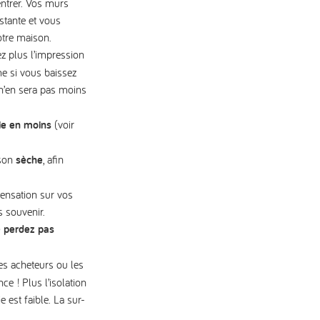
entrer. Vos murs
stante et vous
otre maison.
ez plus l’impression
ême si vous baissez
 n’en sera pas moins
ie
en moins
(voir
ison
sèche
, afin
ensation sur vos
s souvenir.
 perdez pas
Les acheteurs ou les
e ! Plus l’isolation
 est faible. La sur-