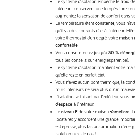
Le système d’isolation
empêche le froid d’
intérieurs conservent une température con
augmentez la sensation de confort dans v
La température étant
constante
, vous n’av
qu’il y a des courants d’air à l’intérieur. M
votre thermostat d’un degré, votre maison
confortable
.
Vous consommerez jusqu’à
30 % d’énerg
tous les conseils sur energiesparen.be).
Le système d’isolation maintient votre ma
qu’elle reste en parfait état.
Vous n’avez
aucun pont thermique, la cond
murs intérieurs ne sera plus qu’un mauvai
L’isolation se faisant par l’extérieur, vous
n
e
d’espace
à l’intérieur.
Le
niveau E
de votre maison
s’améliore
. 
locataires y accordent une grande importanc
est épaisse, plus la consommation d’énergie
isolation n’existe pas !