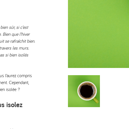
ien sûr, si c’est
. Bien que l’hiver
t se rafraîchit bien.
travers les murs.
s si bien isolés
ous l’aurez compris
ment. Cependant,
ien isolée ?
s isolez