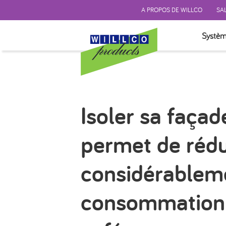
A PROPOS DE WILLCO
SAL
Systèm
TEST P
SYSTÈM
SYSTÈM
Isoler sa façad
SYSTÈM
FINITI
permet de rédu
ISOLAT
ACCES
considérablem
consommation