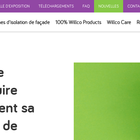
LE D'EXPOSITION
TÉLÉCHARGEMENTS
FAQ
NOUVELLES
CONTA
es d'isolation de façade
100% Willco Products
Willco Care
R
ERSONNALISATION
E AVEC ISOLATION
E SANS ISOLATION
e
E VENTILÉ
ON
ire
ION
SOIRES
ent sa
 de