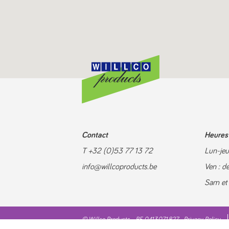
Contact
Heures 
T +32 (0)53 77 13 72
Lun-jeu
info@willcoproducts.be
Ven : d
Sam et
© Willco Products - BE 0413.071.827 -
Privacy Policy