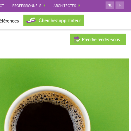
CT
PROFESSIONNELS
ARCHITECTES
NL
FR
Cherchez applicateur
éférences
Prendre rendez-vous