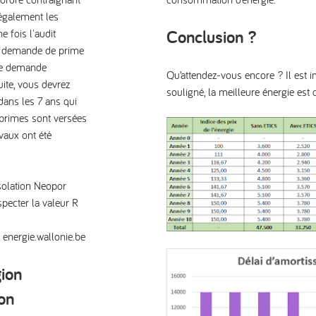
e également les
Conclusion ?
 fois l'audit
une demande de prime
tte demande
Qu’attendez-vous encore ? Il est i
uite, vous devrez
souligné, la meilleure énergie e
dans les 7 ans qui
s primes sont versées
avaux ont été
solation Neopor
ecter la valeur R
:
energie.wallonie.be
gion
ion