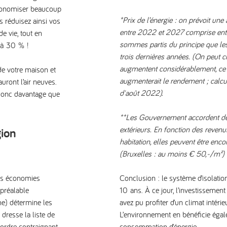
’économiser beaucoup
*Prix de l’énergie : on prévoit un
us réduisez ainsi vos
entre 2022 et 2027 comprise entr
e vie, tout en
sommes partis du principe que les 
’à 30 % !
trois dernières années. (On peut c
augmentent considérablement, ce qu
de votre maison et
augmenterait le rendement ; calcul
uront l’air neuves.
d'août 2022).
 donc davantage que
**Les Gouvernement accordent de
extérieurs.
En fonction des revenus 
gion
habitation, elles peuvent être enc
(Bruxelles : au moins € 50,-/m²)
es économies
Conclusion :
le système d’isolati
 préalable
10 ans. À ce jour, l’investissemen
ime) détermine les
avez pu profiter d’un climat intérie
 dresse la liste de
L’environnement en bénéficie éga
'ordre contraignant
consommation d’énergie.