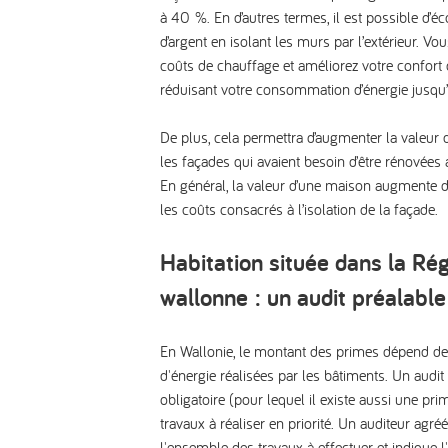
à 40 %. En d’autres termes, il est possible d
d’argent en isolant les murs par l’extérieur. Vo
coûts de chauffage et améliorez votre confort d
réduisant votre consommation d’énergie jusqu
De plus, cela permettra d’
augmenter la valeur 
les façades qui avaient besoin d’être rénovées a
En général, la valeur d’une maison augmente
les coûts consacrés à l’isolation de la façade.
Habitation située dans la Ré
wallonne : un audit préalable
En Wallonie, le montant des primes dépend d
d'énergie réalisées par les bâtiments. Un audit
obligatoire (pour lequel il existe aussi une pr
travaux à réaliser en priorité. Un auditeur agréé
l'ensemble des travaux à effectuer et indique l