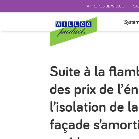
A PROPOS DE WILLCO
SAL
Systèm
TEST P
SYSTÈM
SYSTÈM
Suite à la fla
SYSTÈM
FINITI
des prix de l’én
ISOLAT
ACCES
l’isolation de la
façade s’amorti