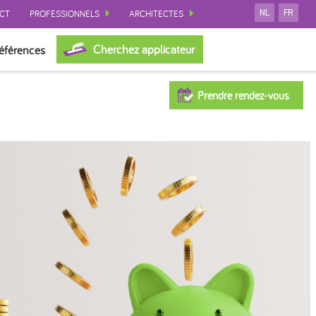
CT
PROFESSIONNELS
ARCHITECTES
NL
FR
Cherchez applicateur
éférences
Prendre rendez-vous