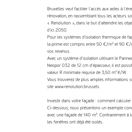
Bruxelles veut faciliter l'accès aux aides à l'éne
rénovation, en rassemblant tous les acteurs s
« Renolution », dans le but d'atteindre les obje
d'ici 2050.
Pour les systèmes d'isolation thermique de fa
la prime est compris entre 50 €/m² et 90 €/m
vos revenus.
Avec un système d'isolation utilisant le Pann
Neopor 032 de 12 cm d'épaisseur, il est possib
valeur R minimale requise de 3,50 m².K/W.
Vous trouverez de plus amples informations s
site
www.renolution.brussels
Investir dans votre façade : comment calcule
Ci-dessous, nous présentons un exemple conc
avec une façade de 140 m². Contrairement à la f
les fenêtres ont déjà été isolés.