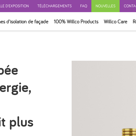
LE D'EXPOSITION
TÉLÉCHARGEMENTS
FAQ
NOUVELLES
CONTA
es d'isolation de façade
100% Willco Products
Willco Care
R
ERSONNALISATION
E AVEC ISOLATION
E SANS ISOLATION
mbée
E VENTILÉ
ON
ergie,
ION
SOIRES
t plus