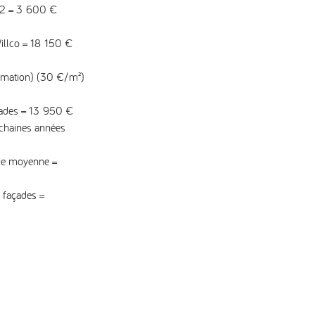
22 = 3 600 €
Willco = 18 150 €
imation) (30 €/m²)
çades =
13 950 €
ochaines années
ie moyenne =
s façades =