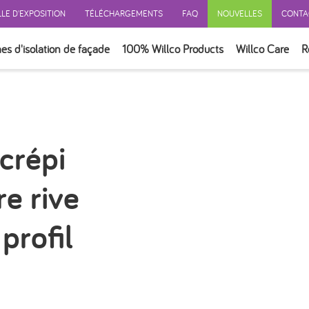
LE D'EXPOSITION
TÉLÉCHARGEMENTS
FAQ
NOUVELLES
CONTA
es d'isolation de façade
100% Willco Products
Willco Care
R
ERSONNALISATION
E AVEC ISOLATION
E SANS ISOLATION
crépi
E VENTILÉ
ON
e rive
ION
SOIRES
profil