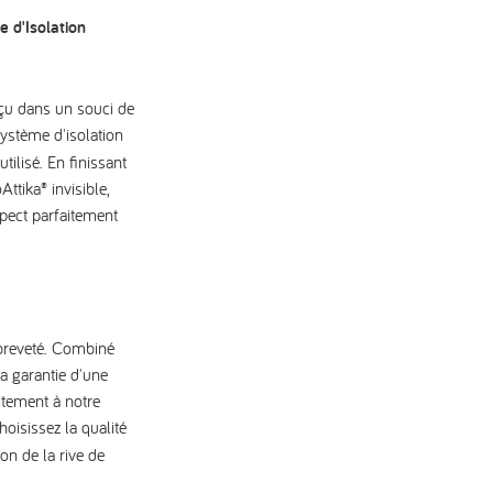
 d'Isolation
nçu
dans un souci de
système d'isolation
tilisé. En finissant
ttika® invisible,
pect parfaitement
 breveté. Combiné
la garantie d'une
itement à notre
hoisissez la qualité
on de la rive de