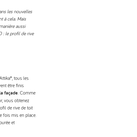
ans les nouvelles
t à cela. Mais
 manière aussi
: le profil de rive
ttika®, tous les
nt être finis
 la façade
. Comme
ur, vous obtenez
fil de rive de toit
e fois mis en place.
purée et