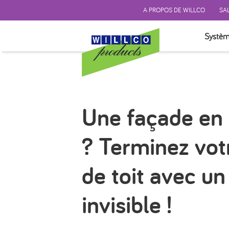
A PROPOS DE WILLCO
SAL
Systèm
TEST P
SYSTÈM
SYSTÈM
Une façade en 
SYSTÈM
FINITI
? Terminez votr
ISOLAT
ACCES
de toit avec un 
invisible !