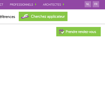
CT
PROFESSIONNELS
ARCHITECTES
NL
FR
Cherchez applicateur
éférences
Prendre rendez-vous