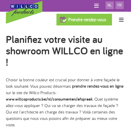
NL
FR
A PROPOS DE WILLCO
Prendre rendez-vous
SALLE D'EXPOSITION
Systèmes d'isolation de façade
Planifiez votre visite au
TÉLÉCHARGEMENTS
FAQ
TEST PERSONNALISATION
showroom WILLCO en ligne
100% Willco Products
NOUVELLES
SYSTÈME AVEC ISOLATION
!
CONTACT
SYSTÈME SANS ISOLATION
Willco Care
PROFESSIONNELS
SYSTÈME VENTILÉ
Choisir la bonne couleur est crucial pour donner à votre façade le
ARCHITECTES
FINITION
Références
look souhaité. Vous pouvez désormais
prendre rendez-vous en ligne
ISOLATION
sur le site de Willco Products :
www.willcoproducts.be/nl/consumenten/afspraak
. Quel système
Cherchez applicateur
ACCESSOIRES
allez-vous appliquer ? Qui va se charger des travaux de façade ?
Qui est l'architecte en charge des travaux ? Voilà certaines des
questions que nous vous posons afin de préparer au mieux votre
visite.