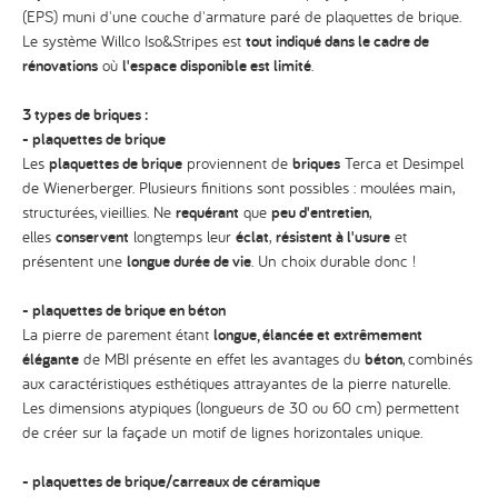
(EPS) muni d'une couche d'armature paré de plaquettes de brique.
Le système Willco Iso&Stripes est
tout indiqué dans le cadre de
rénovations
où
l'espace disponible est limité
.
3 types de briques :
- plaquettes de brique
Les
plaquettes de brique
proviennent de
briques
Terca et Desimpel
de Wienerberger. Plusieurs finitions sont possibles : moulées main,
structurées, vieillies. Ne
requérant
que
peu d'entretien
,
elles
conservent
longtemps leur
éclat
,
résistent à l'usure
et
présentent une
longue durée de vie
. Un choix durable donc !
- plaquettes de brique en béton
La pierre de parement étant
longue, élancée et extrêmement
élégante
de MBI présente en effet les avantages du
béton
, combinés
aux caractéristiques esthétiques attrayantes de la pierre naturelle.
Les dimensions atypiques (longueurs de 30 ou 60 cm) permettent
de créer sur la façade un motif de lignes horizontales unique.
- plaquettes de brique/carreaux de céramique