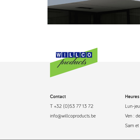
Contact
Heures 
T +32 (0)53 77 13 72
Lun-jeu
info@willcoproducts.be
Ven : d
Sam et