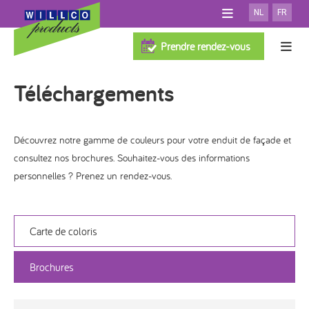
NL
FR
A PROPOS DE WILLCO
Prendre rendez-vous
SALLE D'EXPOSITION
Systèmes d'isolation de façade
TÉLÉCHARGEMENTS
Téléchargements
FAQ
TEST PERSONNALISATION
100% Willco Products
NOUVELLES
SYSTÈME AVEC ISOLATION
Découvrez notre gamme de couleurs pour votre enduit de façade et
CONTACT
SYSTÈME SANS ISOLATION
Willco Care
consultez nos brochures. Souhaitez-vous des informations
PROFESSIONNELS
SYSTÈME VENTILÉ
personnelles ?
Prenez un rendez-vous.
ARCHITECTES
FINITION
Références
ISOLATION
Carte de coloris
Cherchez applicateur
ACCESSOIRES
Brochures